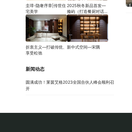
圭璋-隐奢序章|传世住
2025秋冬新品首发—
宅美学
飨屿（打造餐厨对话新
方式）
折衷主义—打破传统、
新中式空间—宋隅
享受松弛
新闻动态
圆满成功！莱茵艾格2023全国合伙人峰会顺利召
开