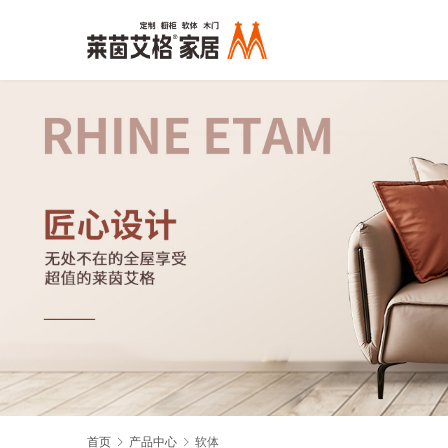
首页
产品中心
软体