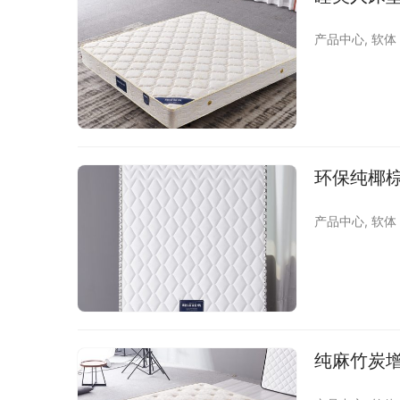
产品中心
,
软体
环保纯椰
产品中心
,
软体
纯麻竹炭