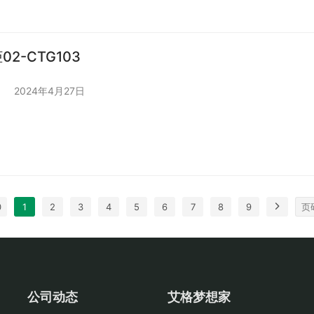
2-CTG103
2024年4月27日
0
1
2
3
4
5
6
7
8
9
公司动态
艾格梦想家