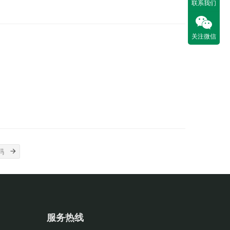
联系我们
关注微信
服务热线