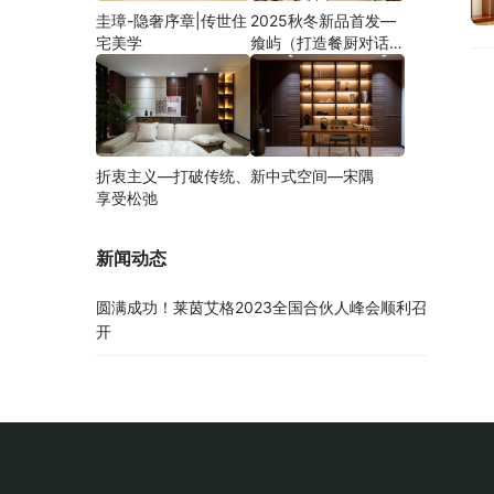
圭璋-隐奢序章|传世住
2025秋冬新品首发—
宅美学
飨屿（打造餐厨对话新
方式）
折衷主义—打破传统、
新中式空间—宋隅
享受松弛
新闻动态
圆满成功！莱茵艾格2023全国合伙人峰会顺利召
开