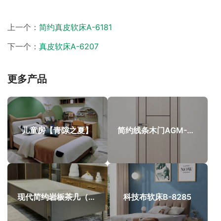
上一个：
简约真皮软床A-6181
下一个：
真皮软床A-6207
更多产品
儿童房【青隙之夏】
简约线条木门AGM-NT02
现代简约岩板茶几（A830）
科技布软床B-8285