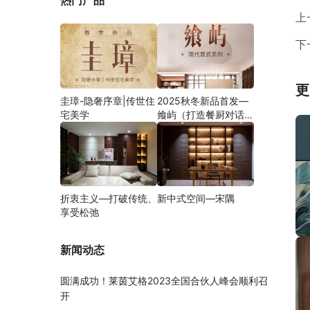
热门产品
上
下
更
圭璋-隐奢序章|传世住
2025秋冬新品首发—
宅美学
飨屿（打造餐厨对话新
方式）
折衷主义—打破传统、
新中式空间—宋隅
享受松弛
新闻动态
圆满成功！莱茵艾格2023全国合伙人峰会顺利召
开