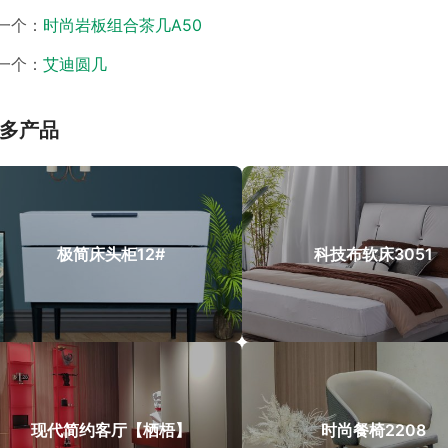
一个：
时尚岩板组合茶几A50
一个：
艾迪圆几
多产品
极简床头柜12#
科技布软床3051
现代简约客厅【栖梧】
时尚餐椅2208