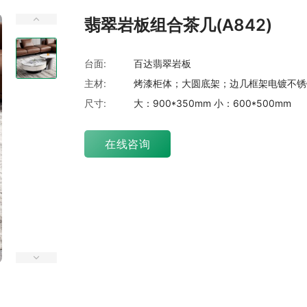
翡翠岩板组合茶几(A842)
台面:
百达翡翠岩板
主材:
烤漆柜体；大圆底架；边几框架电镀不锈
尺寸:
大：900*350mm 小：600*500mm
在线咨询