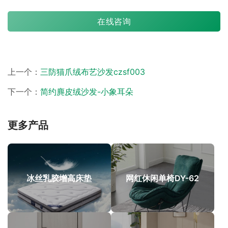
在线咨询
上一个：
三防猫爪绒布艺沙发czsf003
下一个：
简约麂皮绒沙发-小象耳朵
更多产品
冰丝乳胶增高床垫
网红休闲单椅DY-62